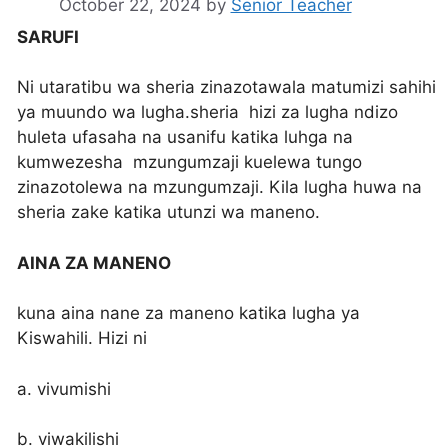
October 22, 2024
by
Senior Teacher
SARUFI
Ni utaratibu wa sheria zinazotawala matumizi sahihi
ya muundo wa lugha.sheria hizi za lugha ndizo
huleta ufasaha na usanifu katika luhga na
kumwezesha mzungumzaji kuelewa tungo
zinazotolewa na mzungumzaji. Kila lugha huwa na
sheria zake katika utunzi wa maneno.
AINA ZA MANENO
kuna aina nane za maneno katika lugha ya
Kiswahili. Hizi ni
a. vivumishi
b. viwakilishi