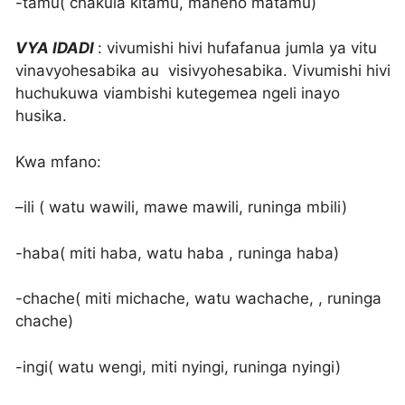
-tamu( chakula kitamu, maneno matamu)
VYA IDADI
: vivumishi hivi hufafanua jumla ya vitu
vinavyohesabika au visivyohesabika. Vivumishi hivi
huchukuwa viambishi kutegemea ngeli inayo
husika.
Kwa mfano:
–ili ( watu wawili, mawe mawili, runinga mbili)
-haba( miti haba, watu haba , runinga haba)
-chache( miti michache, watu wachache, , runinga
chache)
-ingi( watu wengi, miti nyingi, runinga nyingi)