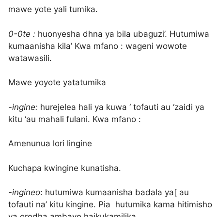
mawe yote yali tumika.
0-0te :
huonyesha dhna ya bila ubaguzi’. Hutumiwa
kumaanisha kila’ Kwa mfano : wageni wowote
watawasili.
Mawe yoyote yatatumika
-ingine:
hurejelea hali ya kuwa ‘ tofauti au ‘zaidi ya
kitu ‘au mahali fulani. Kwa mfano :
Amenunua lori lingine
Kuchapa kwingine kunatisha.
-ingineo
: hutumiwa kumaanisha badala ya[ au
tofauti na’ kitu kingine. Pia hutumika kama hitimisho
ya orodha ambayo haikukamilika.