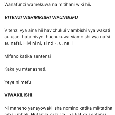
Wanafunzi wamekuwa na mitihani wiki hii.
VITENZI VISHIRIKISHI VIPUNGUFU
Vitenzi vya aina hii havichukui viambishi vya wakati
au ujao, hata hivyo huchukuwa viambishi vya nafsi
au nafsi. Hivi ni ni, si ndi-, u, na li
Mifano katika sentensi
Kaka yu mtanashati.
Yeye ni mefu
VIWAKILISHI.
Ni maneno yanayowakilisha nomino katika miktadha
mbali mbali. Hufanya kazi ya jina katika sentensi ,