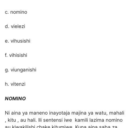
c. nomino
d. vielezi
e. vihusishi
f. vihisishi
g. viunganishi
h. vitenzi
NOMINO
Ni aina ya maneno inayotaja majina ya watu, mahali
, kitu , au hali. Ili sentensi iwe kamili lazima nomino
au kiwakilishi chake kitumiwe. Kuna aina saba za