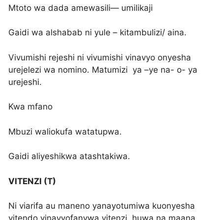
Mtoto wa dada amewasili— umilikaji
Gaidi wa alshabab ni yule – kitambulizi/ aina.
Vivumishi rejeshi ni vivumishi vinavyo onyesha
urejelezi wa nomino. Matumizi ya –ye na- o- ya
urejeshi.
Kwa mfano
Mbuzi waliokufa watatupwa.
Gaidi aliyeshikwa atashtakiwa.
VITENZI (T)
Ni viarifa au maneno yanayotumiwa kuonyesha
vitendo vinavyofanywa.vitenzi huwa na maana