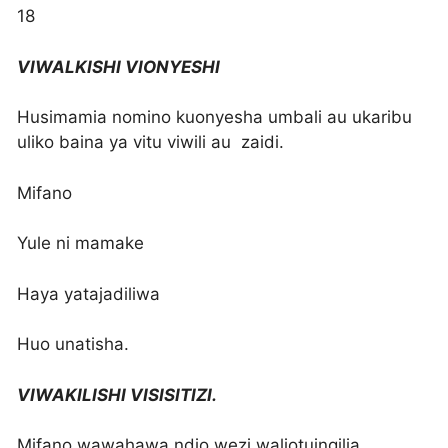
18
VIWALKISHI VIONYESHI
Husimamia nomino kuonyesha umbali au ukaribu
uliko baina ya vitu viwili au zaidi.
Mifano
Yule ni mamake
Haya yatajadiliwa
Huo unatisha.
VIWAKILISHI VISISITIZI.
Mifano wawahawa ndio wezi waliotuingilia