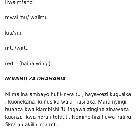
Kwa mfano:
mwalimu/ walimu
kiti/viti
mtu/watu
redio (haina wingi)
NOMINO ZA DHAHANIA
Ni majina ambayo hufikiriwa tu , hayawezi kugusika
, kuonekana, kunusika wala kusikika. Mara nyingi
huanza kwa kiambishi ‘U’ ingawa zingine zinaweza
kuanza kwa herufi tofauti. Nomino hizi huwa katika
fikra au akilini ma mtu.