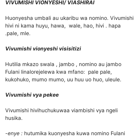
VIVUMISHI VIONYESHI/ VIASHIRAI
Huonyesha umbali au ukaribu wa nomino. Vivumishi
hivi ni kama huyu, hawa, wale, hao, hivi . hapa
.pale, mle.
Vivumishi vionyeshi visisitizi
Hutilia mkazo swala , jambo , nomino au jambo
Fulani linalorejelewa kwa mfano: pale pale,
kukohuko, mumo mumo, uu huu uo huo, uleule.
Vivumishi vya pekee
Vivumishi hivihuchukuwaa viambishi vya ngeli
husika.
-enye :
hutumika kuonyesha kuwa nomino Fulani