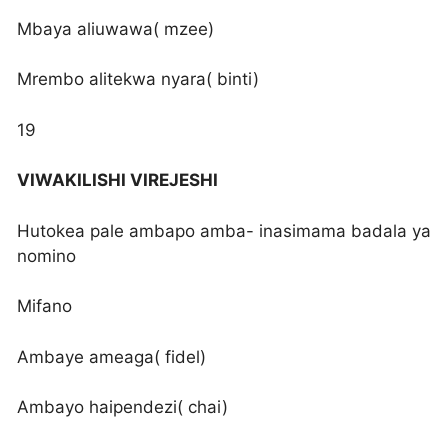
Mbaya aliuwawa( mzee)
Mrembo alitekwa nyara( binti)
19
VIWAKILISHI VIREJESHI
Hutokea pale ambapo amba- inasimama badala ya
nomino
Mifano
Ambaye ameaga( fidel)
Ambayo haipendezi( chai)