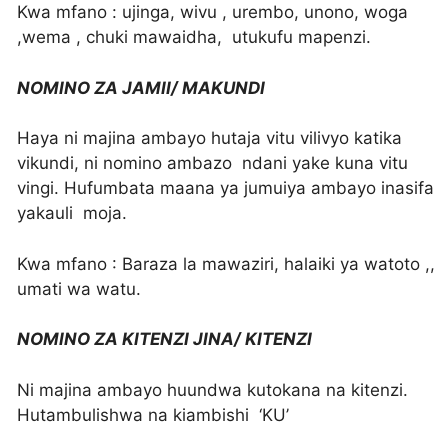
Kwa mfano : ujinga, wivu , urembo, unono, woga
,wema , chuki mawaidha, utukufu mapenzi.
NOMINO ZA JAMII/ MAKUNDI
Haya ni majina ambayo hutaja vitu vilivyo katika
vikundi, ni nomino ambazo ndani yake kuna vitu
vingi. Hufumbata maana ya jumuiya ambayo inasifa
yakauli moja.
Kwa mfano : Baraza la mawaziri, halaiki ya watoto ,,
umati wa watu.
NOMINO ZA KITENZI JINA/ KITENZI
Ni majina ambayo huundwa kutokana na kitenzi.
Hutambulishwa na kiambishi ‘KU’