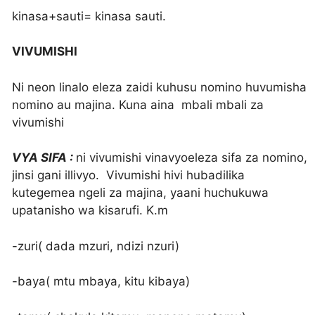
kinasa+sauti= kinasa sauti.
VIVUMISHI
Ni neon linalo eleza zaidi kuhusu nomino huvumisha
nomino au majina. Kuna aina mbali mbali za
vivumishi
VYA SIFA :
ni vivumishi vinavyoeleza sifa za nomino,
jinsi gani illivyo. Vivumishi hivi hubadilika
kutegemea ngeli za majina, yaani huchukuwa
upatanisho wa kisarufi. K.m
-zuri( dada mzuri, ndizi nzuri)
-baya( mtu mbaya, kitu kibaya)