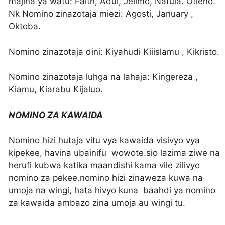
majina ya watu: Faith, Adul, Jelimo, Nafula. Otieno.
Nk Nomino zinazotaja miezi: Agosti, January ,
Oktoba.
Nomino zinazotaja dini: Kiyahudi Kiiislamu , Kikristo.
Nomino zinazotaja luhga na lahaja: Kingereza ,
Kiamu, Kiarabu Kijaluo.
NOMINO ZA KAWAIDA
Nomino hizi hutaja vitu vya kawaida visivyo vya
kipekee, havina ubainifu wowote.sio lazima ziwe na
herufi kubwa katika maandishi kama vile zilivyo
nomino za pekee.nomino hizi zinaweza kuwa na
umoja na wingi, hata hivyo kuna baahdi ya nomino
za kawaida ambazo zina umoja au wingi tu.