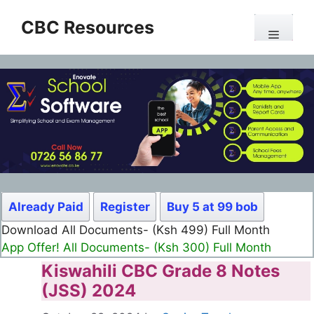
Skip
CBC Resources
to
Menu
content
Already Paid
Register
Buy 5 at 99 bob
Download All Documents- (Ksh 980) Full Year
App Offer! All Documents- (Ksh 950) Full Year
Kiswahili CBC Grade 8 Notes
(JSS) 2024