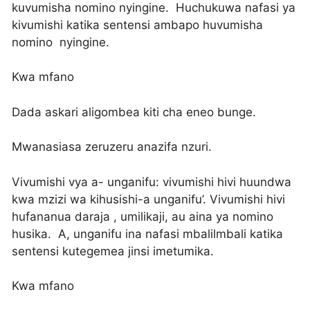
kuvumisha nomino nyingine. Huchukuwa nafasi ya
kivumishi katika sentensi ambapo huvumisha
nomino nyingine.
Kwa mfano
Dada askari aligombea kiti cha eneo bunge.
Mwanasiasa zeruzeru anazifa nzuri.
Vivumishi vya a- unganifu: vivumishi hivi huundwa
kwa mzizi wa kihusishi-a unganifu’. Vivumishi hivi
hufananua daraja , umilikaji, au aina ya nomino
husika. A, unganifu ina nafasi mbalilmbali katika
sentensi kutegemea jinsi imetumika.
Kwa mfano