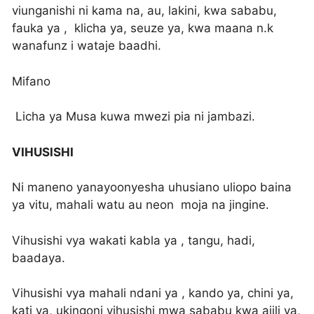
viunganishi ni kama na, au, lakini, kwa sababu,
fauka ya , klicha ya, seuze ya, kwa maana n.k
wanafunz i wataje baadhi.
Mifano
Licha ya Musa kuwa mwezi pia ni jambazi.
VIHUSISHI
Ni maneno yanayoonyesha uhusiano uliopo baina
ya vitu, mahali watu au neon moja na jingine.
Vihusishi vya wakati kabla ya , tangu, hadi,
baadaya.
Vihusishi vya mahali ndani ya , kando ya, chini ya,
kati ya, ukingoni vihusishi mwa sababu kwa ajili ya,