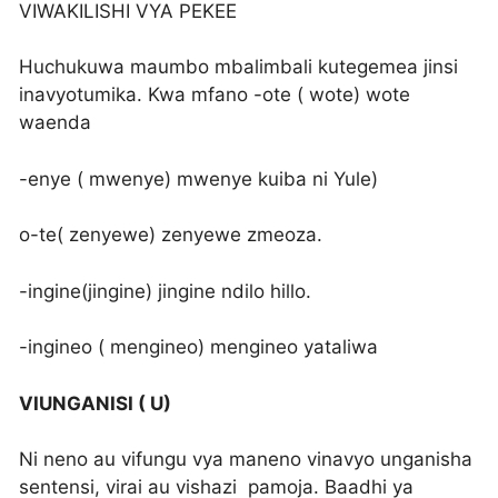
VIWAKILISHI VYA PEKEE
Huchukuwa maumbo mbalimbali kutegemea jinsi
inavyotumika. Kwa mfano -ote ( wote) wote
waenda
-enye ( mwenye) mwenye kuiba ni Yule)
o-te( zenyewe) zenyewe zmeoza.
-ingine(jingine) jingine ndilo hillo.
-ingineo ( mengineo) mengineo yataliwa
VIUNGANISI ( U)
Ni neno au vifungu vya maneno vinavyo unganisha
sentensi, virai au vishazi pamoja. Baadhi ya